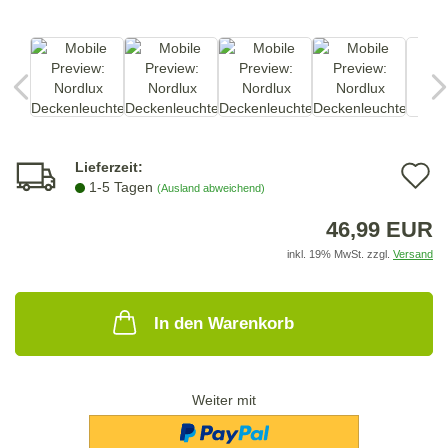
Lieferzeit:
A
1-5 Tagen
(Ausland abweichend)
d
46,99 EUR
M
inkl. 19% MwSt. zzgl.
Versand
In den Warenkorb
Weiter mit