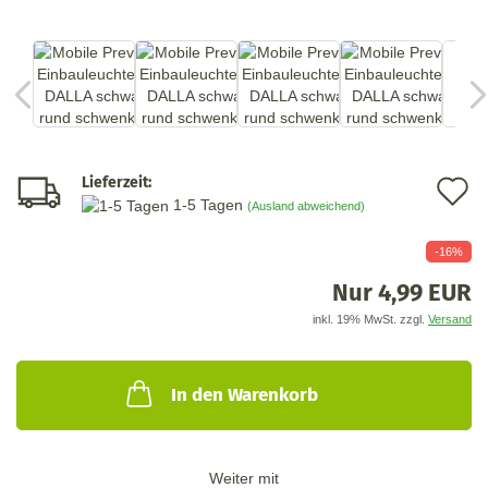
Lieferzeit:
A
1-5 Tagen
(Ausland abweichend)
d
-16%
M
Nur 4,99 EUR
inkl. 19% MwSt. zzgl.
Versand
In den Warenkorb
Weiter mit