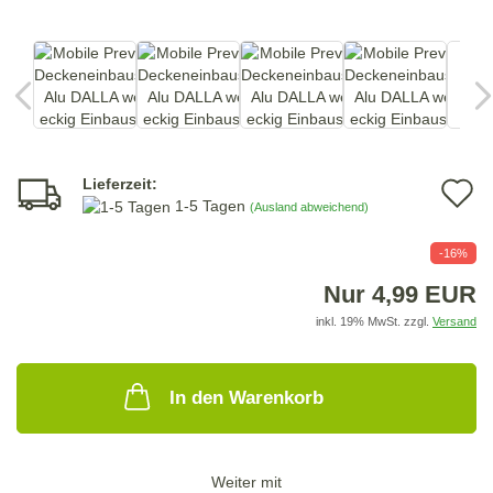
Lieferzeit:
A
1-5 Tagen
(Ausland abweichend)
d
-16%
M
Nur 4,99 EUR
inkl. 19% MwSt. zzgl.
Versand
In den Warenkorb
Weiter mit