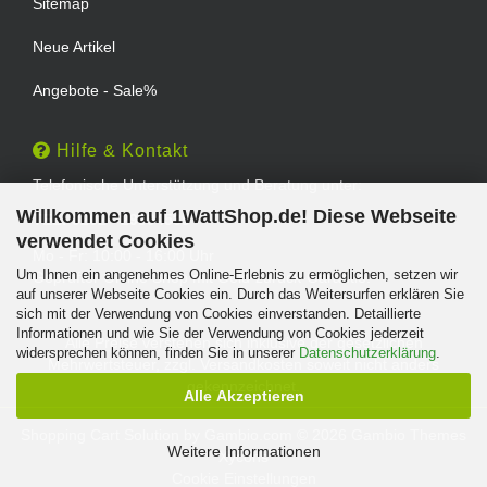
Sitemap
Neue Artikel
Angebote - Sale%
Hilfe & Kontakt
Telefonische Unterstützung und Beratung unter:
Willkommen auf 1WattShop.de! Diese Webseite
TEL: 0202 - 29994539
verwendet Cookies
Mo - Fr: 10:00 - 16:00 Uhr
Um Ihnen ein angenehmes Online-Erlebnis zu ermöglichen, setzen wir
Geprüfter Online Shop mit Geld-zurück-Garantie.
auf unserer Webseite Cookies ein. Durch das Weitersurfen erklären Sie
sich mit der Verwendung von Cookies einverstanden. Detaillierte
Informationen und wie Sie der Verwendung von Cookies jederzeit
Alle Preise verstehen sich inklusive der gesetzlichen
widersprechen können, finden Sie in unserer
Datenschutzerklärung
.
Mehrwertsteuer, zzgl.
Versandkosten
soweit nicht anders
gekennzeichnet.
Alle Akzeptieren
Shopping Cart Solution
by Gambio.com © 2026 Gambio Themes
Weitere Informationen
Xycons
Cookie Einstellungen