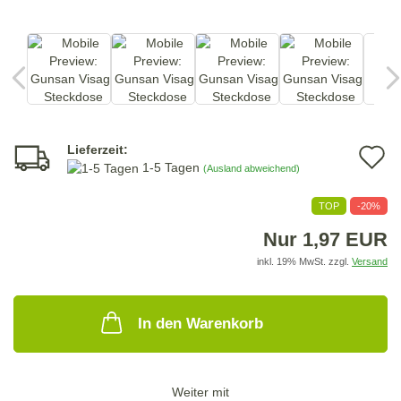
Lieferzeit:
A
1-5 Tagen
(Ausland abweichend)
d
TOP
-20%
M
Nur 1,97 EUR
inkl. 19% MwSt. zzgl.
Versand
In den Warenkorb
Weiter mit