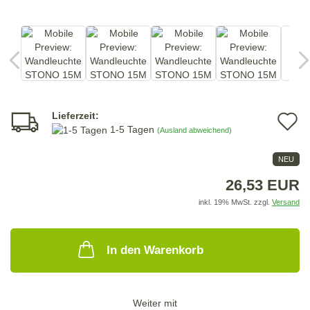
Lieferzeit:
A
1-5 Tagen
(Ausland abweichend)
d
NEU
M
26,53 EUR
inkl. 19% MwSt. zzgl.
Versand
In den Warenkorb
Weiter mit