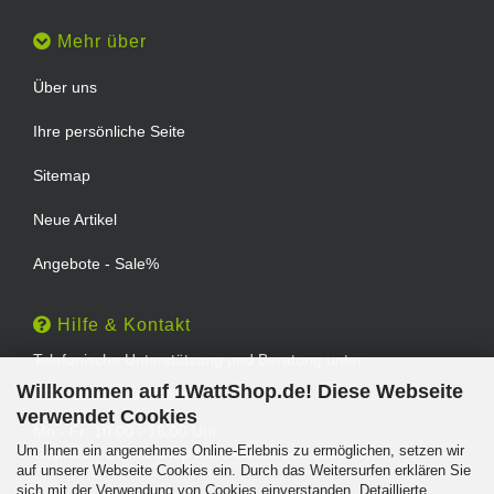
Mehr über
Über uns
Ihre persönliche Seite
Sitemap
Neue Artikel
Angebote - Sale%
Hilfe & Kontakt
Telefonische Unterstützung und Beratung unter:
Willkommen auf 1WattShop.de! Diese Webseite
TEL: 0202 - 29994539
verwendet Cookies
Mo - Fr: 10:00 - 16:00 Uhr
Um Ihnen ein angenehmes Online-Erlebnis zu ermöglichen, setzen wir
Geprüfter Online Shop mit Geld-zurück-Garantie.
auf unserer Webseite Cookies ein. Durch das Weitersurfen erklären Sie
sich mit der Verwendung von Cookies einverstanden. Detaillierte