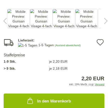
Lieferzeit:
A
1-5 Tagen
(Ausland abweichend)
d
Staffelpreise
M
1-9 Stk.
je 2,20 EUR
> 9 Stk.
je 2,18 EUR
2,20 EUR
inkl. 19% MwSt. zzgl.
Versand
In den Warenkorb