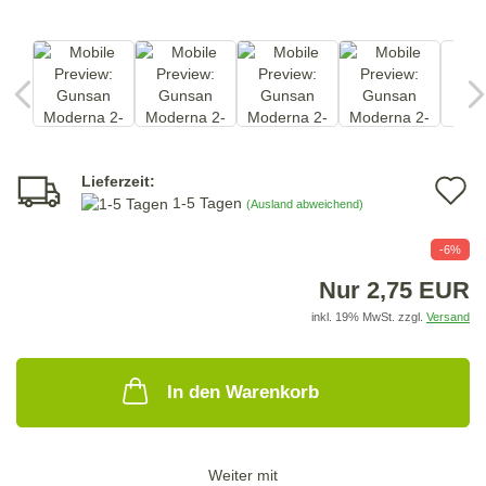
Lieferzeit:
A
1-5 Tagen
(Ausland abweichend)
d
-6%
M
Nur 2,75 EUR
inkl. 19% MwSt. zzgl.
Versand
In den Warenkorb
Weiter mit