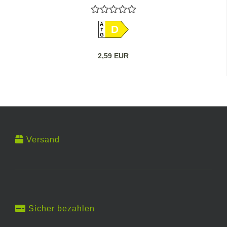
A
D
G
2,59 EUR
Versand
Sicher bezahlen