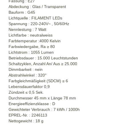
Fassung : E27
Abdeckung : Glas / Transparent
Bauform : G45
Lichtquelle : FILAMENT LEDs
Spannung : 220-240V~ , 50/60Hz
Nennlestung : 7 Watt
Lichtfarbe : neutralweiss
Farbtemperatur :4000 Kelvin
Farbwiedergabe, Ra
≥
80
Lichtstrom : 1055 Lumen
Betriebsdauer : 15.000 Leuchtstunden
Schaltzyklen, Anzahl An/ Aus
≥
25.000
Dimmbarkeit : nein
Abstrahlwinkel : 320°
Farbgleichmäßigkeit (SDCM) ≤ 6
Lebensdauerfaktor 0,9
Zündzeit ≤ 0,5 Sek.
Durchmesser 45 mm x Länge 78 mm
Energieeffizienzklasse : D
Gewichteter Verbrauch : 7 kWh / 1000h
EPREL-Nr. : 2246113
Nettogewicht : 18 g