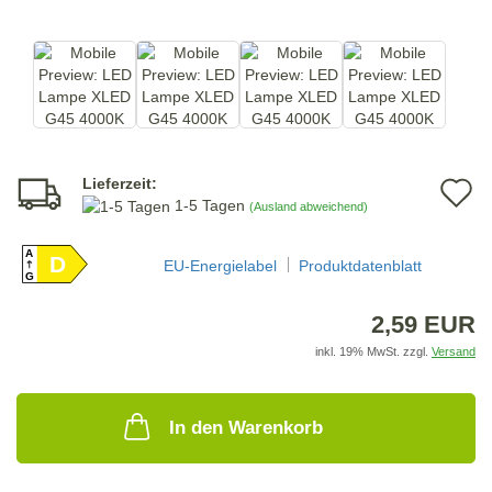
Lieferzeit:
A
1-5 Tagen
(Ausland abweichend)
d
A
D
M
EU-Energielabel
Produktdatenblatt
G
2,59 EUR
inkl. 19% MwSt. zzgl.
Versand
In den Warenkorb