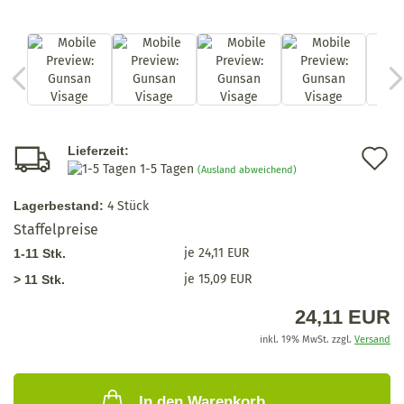
A
Lieferzeit:
1-5 Tagen
(Ausland abweichend)
d
Lagerbestand:
4
Stück
M
Staffelpreise
je 24,11 EUR
1-11 Stk.
je 15,09 EUR
> 11 Stk.
24,11 EUR
inkl. 19% MwSt. zzgl.
Versand
In den Warenkorb