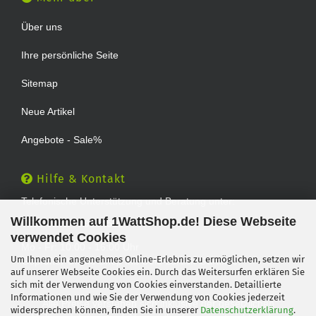
Über uns
Ihre persönliche Seite
Sitemap
Neue Artikel
Angebote - Sale%
Hilfe & Kontakt
Telefonische Unterstützung und Beratung unter:
Willkommen auf 1WattShop.de! Diese Webseite
TEL: 0202 - 29994539
verwendet Cookies
Mo - Fr: 10:00 - 16:00 Uhr
Um Ihnen ein angenehmes Online-Erlebnis zu ermöglichen, setzen wir
Geprüfter Online Shop mit Geld-zurück-Garantie.
auf unserer Webseite Cookies ein. Durch das Weitersurfen erklären Sie
sich mit der Verwendung von Cookies einverstanden. Detaillierte
Informationen und wie Sie der Verwendung von Cookies jederzeit
Alle Preise verstehen sich inklusive der gesetzlichen
widersprechen können, finden Sie in unserer
Datenschutzerklärung
.