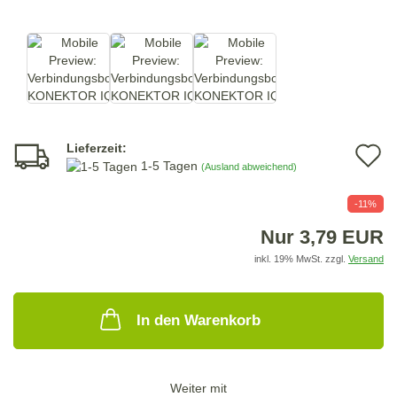
Lieferzeit:
A
1-5 Tagen
(Ausland abweichend)
d
-11%
M
Nur 3,79 EUR
inkl. 19% MwSt. zzgl.
Versand
In den Warenkorb
Weiter mit