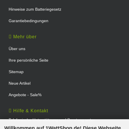
Hinweise zum Batteriegesetz
Garantiebedingungen
Mehr über
Über uns
Ihre persönliche Seite
Sitemap
Neue Artikel
Angebote - Sale%
Hilfe & Kontakt
Telefonische Unterstützung und Beratung unter:
Willkommen auf 1WattShop.de! Diese Webseite