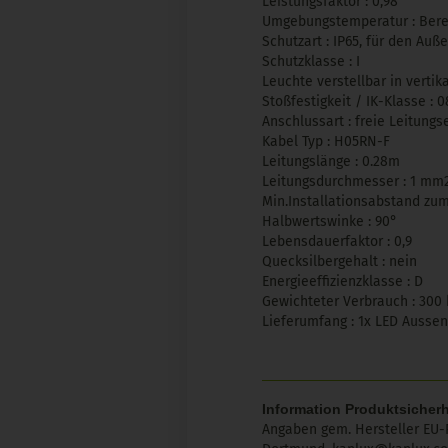
Leistungsfaktor : 0,98
Umgebungstemperatur : Berei
Schutzart : IP65, für den Au
Schutzklasse : I
Leuchte verstellbar in vertik
Stoßfestigkeit / IK-Klasse : 0
Anschlussart : freie Leitung
Kabel Typ : H05RN-F
Leitungslänge : 0.28m
Leitungsdurchmesser : 1 mm
Min.Installationsabstand zum
Halbwertswinke : 90°
Lebensdauerfaktor : 0,9
Quecksilbergehalt : nein
Energieeffizienzklasse : D
Gewichteter Verbrauch : 300
Lieferumfang : 1x LED Ausse
Information Produktsicherh
Angaben gem. Hersteller EU-P