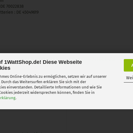
om
 DE
70022838
terien : DE 45049619
DIESES PRODUKT IST Z.B. KOMPATIBEL ZU:
f 1WattShop.de! Diese Webseite
kies
mes Online-Erlebnis zu ermöglichen, setzen wir auf unserer
Wei
 Durch das Weitersurfen erklären Sie sich mit der
-11%
es einverstanden. Detaillierte Informationen und wie Sie
ookies jederzeit widersprechen können, finden Sie in
rklärung
.