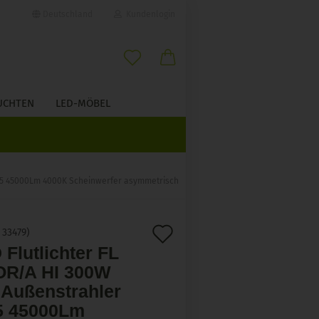
Deutschland
Kundenlogin
il
UCHTEN
LED-MÖBEL
wort
ÜBER UNS
P65 45000Lm 4000K Scheinwerfer asymmetrisch
erstellen
Auf
:
33479
)
ort vergessen?
 Flutlichter FL
den
R/A HI 300W
Merkzettel
Außenstrahler
5 45000Lm