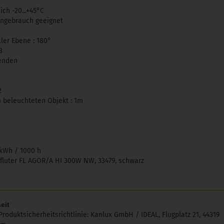
ch -20...+45°C
ßengebrauch geeignet
aler Ebene : 180°
8
senden
2
 beleuchteten Objekt : 1m
 kWh / 1000 h
nfluter FL AGOR/A HI 300W NW, 33479, schwarz
eit
roduktsicherheitsrichtlinie:
Kanlux GmbH / IDEAL, Flugplatz 21, 44319