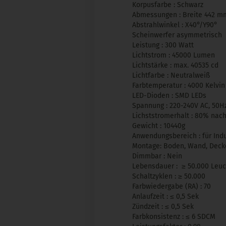
Korpusfarbe : Schwarz
Abmessungen : Breite 442 m
Abstrahlwinkel : X40°/Y90°
Scheinwerfer asymmetrisch
Leistung : 300 Watt
Lichtstrom : 45000 Lumen
Lichtstärke : max. 40535 cd
Lichtfarbe : Neutralweiß
Farbtemperatur : 4000 Kelvin
LED-Dioden : SMD LEDs
Spannung : 220-240V AC, 50H
Lichststromerhalt : 80% nac
Gewicht : 10440g
Anwendungsbereich : für Indu
Montage: Boden, Wand, Deck
Dimmbar : Nein
Lebensdauer :
≥
50.000 Leuc
Schaltzyklen :
≥
50.000
Farbwiedergabe (RA) : 70
Anlaufzeit :
≤
0,5 Sek
Zündzeit :
≤
0,5 Sek
Farbkonsistenz :
≤
6 SDCM