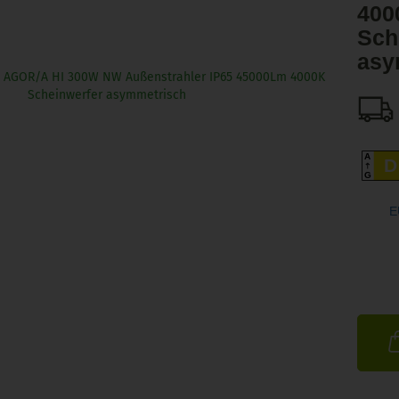
400
Sch
asy
A
D
G
E