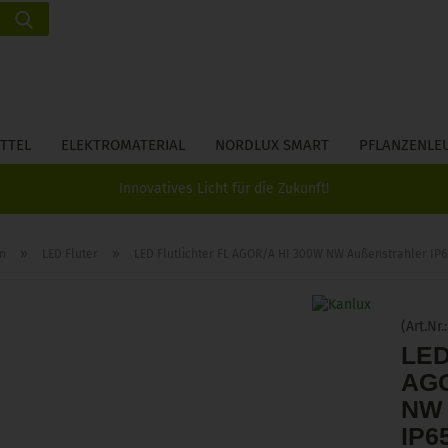
Suche...
Lieferland
E-Ma
TTEL
ELEKTROMATERIAL
NORDLUX SMART
PFLANZENLE
Pass
Innovatives Licht für die Zukunft!
»
»
n
LED Fluter
LED Flutlichter FL AGOR/A HI 300W NW Außenstrahler I
Konto 
(Art.Nr.
Passw
LED
AGO
NW 
IP6