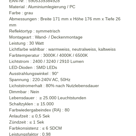
EAN-Nr. : 5905339384928
Material : Aluminiumlegierung / PC
Farbe : grau
Abmessungen : Breite 171 mm x Höhe 176 mm x Tiefe 26
mm
Reflektortyp : symmetrisch
Montageart : Wand- / Deckenmontage
Leistung : 30 Watt
Lichtfarbe wählbar : warmweiss, neutralweiss, kaltweiss
Farbtemperatur : 3000K / 4000K / 6500K
Lichtstrom : 2400 / 3240 / 2910 Lumen
LED-Dioden : SMD LEDs
Ausstrahlungswinkel : 90°
Spannung : 220-240V AC, 50Hz
Lichststromerhalt : 80% nach Nutzlebensdauer
Dimmbar : Nein
Lebensdauer :
≥
25.000 Leuchtstunden
Schaltzyklen :
≥
15.000
Farbwiedergabeindex (RA) : 80
Anlaufzeit :
≤
0,5 Sek
Zündzeit :
≤
1 Sek
Farbkonsistenz :
≤
6 SDCM
Leistungsfaktor : 0,98