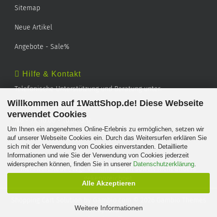
Sitemap
Neue Artikel
Angebote - Sale%
Hilfe & Kontakt
Telefonische Unterstützung und Beratung unter:
Willkommen auf 1WattShop.de! Diese Webseite
TEL: 0202 - 29994539
verwendet Cookies
Mo - Fr: 10:00 - 16:00 Uhr
Um Ihnen ein angenehmes Online-Erlebnis zu ermöglichen, setzen wir
Geprüfter Online Shop mit Geld-zurück-Garantie.
auf unserer Webseite Cookies ein. Durch das Weitersurfen erklären Sie
sich mit der Verwendung von Cookies einverstanden. Detaillierte
Informationen und wie Sie der Verwendung von Cookies jederzeit
Alle Preise verstehen sich inklusive der gesetzlichen
widersprechen können, finden Sie in unserer
Datenschutzerklärung
.
Mehrwertsteuer, zzgl.
Versandkosten
soweit nicht anders
gekennzeichnet.
Alle Akzeptieren
Shopping Cart Solution
by Gambio.com © 2026 Gambio Themes
Weitere Informationen
Xycons