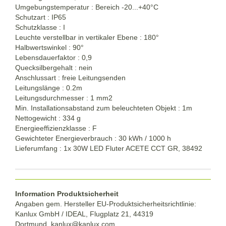
Umgebungstemperatur : Bereich -20...+40°C
Schutzart : IP65
Schutzklasse : I
Leuchte verstellbar in vertikaler Ebene : 180°
Halbwertswinkel : 90°
Lebensdauerfaktor : 0,9
Quecksilbergehalt : nein
Anschlussart : freie Leitungsenden
Leitungslänge : 0.2m
Leitungsdurchmesser : 1 mm2
Min. Installationsabstand zum beleuchteten Objekt : 1m
Nettogewicht : 334 g
Energieeffizienzklasse : F
Gewichteter Energieverbrauch : 30 kWh / 1000 h
Lieferumfang : 1x 30W LED Fluter ACETE CCT GR, 38492
Information Produktsicherheit
Angaben gem. Hersteller EU-Produktsicherheitsrichtlinie:
Kanlux GmbH / IDEAL, Flugplatz 21, 44319
Dortmund,
kanlux@kanlux.com