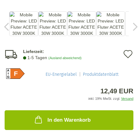
Lieferzeit:
A
1-5 Tagen
(Ausland abweichend)
d
A
F
M
EU-Energielabel
Produktdatenblatt
G
12,49 EUR
inkl. 19% MwSt. zzgl.
Versand
In den Warenkorb