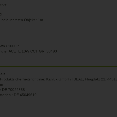
senden
2
m beleuchteten Objekt : 1m
kWh / 1000 h
 Fluter ACETE 10W CCT GR, 38490
eit
roduktsicherheitsrichtlinie:
Kanlux GmbH / IDEAL, Flugplatz 21, 4431
om
r DE
70022838
tterien : DE 45049619