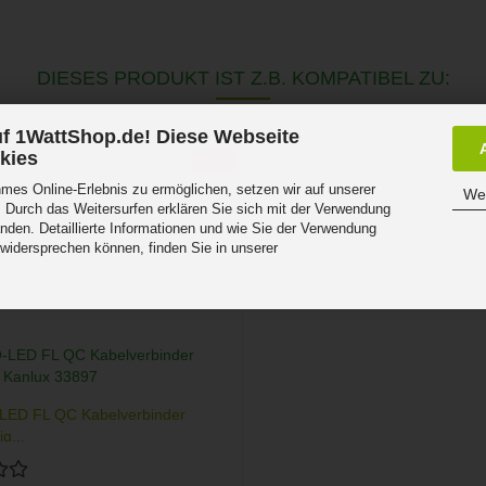
DIESES PRODUKT IST Z.B. KOMPATIBEL ZU:
f 1WattShop.de! Diese Webseite
kies
-11%
es Online-Erlebnis zu ermöglichen, setzen wir auf unserer
Wei
 Durch das Weitersurfen erklären Sie sich mit der Verwendung
nden. Detaillierte Informationen und wie Sie der Verwendung
 widersprechen können, finden Sie in unserer
.
ED FL QC Kabelverbinder
g...