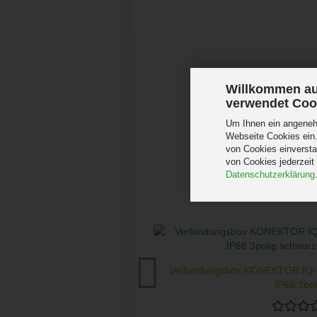
Willkommen au
verwendet Coo
Um Ihnen ein angenehm
Webseite Cookies ein.
von Cookies einversta
von Cookies jederzeit
Datenschutzerklärung
Verbindungsbox KONEKTOR IQ-L
IP68 3poli