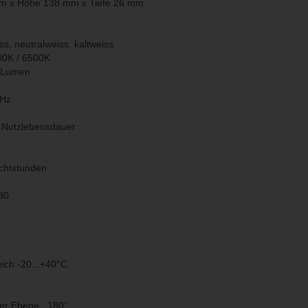
mm x Höhe 138 mm x Tiefe 26 mm
s, neutralweiss, kaltweiss
00K / 6500K
0 Lumen
0Hz
h Nutzlebensdauer
chtstunden
80
ich -20...+40°C
ler Ebene : 180°