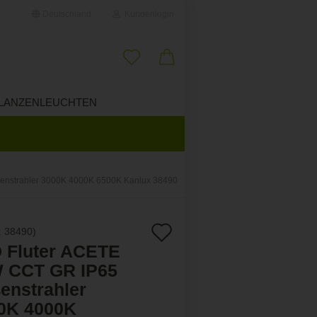
Deutschland
Kundenlogin
il
LANZENLEUCHTEN
ÜBER UNS
wort
enstrahler 3000K 4000K 6500K Kanlux 38490
erstellen
Auf
:
38490
)
ort vergessen?
 Fluter ACETE
den
 CCT GR IP65
Merkzettel
enstrahler
0K 4000K