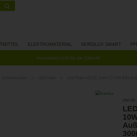
Suche...
Lieferland
E-Ma
TMITTEL
ELEKTROMATERIAL
NORDLUX SMART
PF
Pass
Innovatives Licht für die Zukunft!
»
»
Außenleuchten
LED Fluter
LED Fluter ACETE 10W CCT GR IP65 Auß
Konto 
(Art.Nr.
Passw
LED
10W
Auß
300