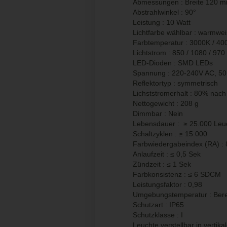
Abmessungen : Breite 120 
Abstrahlwinkel : 90°
Leistung : 10 Watt
Lichtfarbe wählbar : warmweis
Farbtemperatur : 3000K / 40
Lichtstrom : 850 / 1080 / 97
LED-Dioden : SMD LEDs
Spannung : 220-240V AC, 5
Reflektortyp : symmetrisch
Lichststromerhalt : 80% nac
Nettogewicht : 208 g
Dimmbar : Nein
Lebensdauer :
≥
25.000 Leu
Schaltzyklen :
≥
15.000
Farbwiedergabeindex (RA) : 
Anlaufzeit :
≤
0,5 Sek
Zündzeit :
≤
1 Sek
Farbkonsistenz :
≤
6 SDCM
Leistungsfaktor : 0,98
Umgebungstemperatur : Bere
Schutzart : IP65
Schutzklasse : I
Leuchte verstellbar in vertika