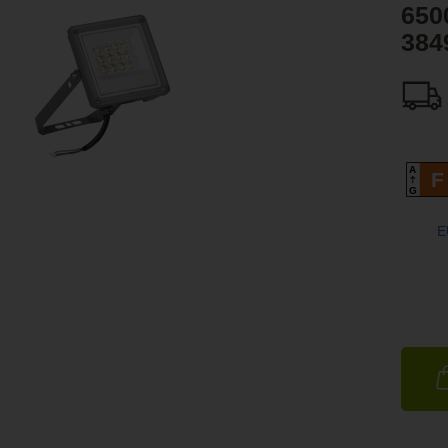
650
384
A
F
G
E