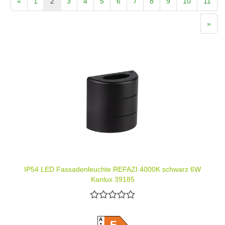
«
1
2
3
4
5
6
7
8
9
10
11
»
IP54 LED Fassadenleuchte REFAZI 4000K schwarz 6W
Kanlux 39185
A
F