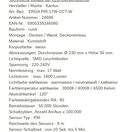
Hersteller / Marke : Kanlux
Art.-Bez. : ERGA PIR 17W CCT-W
Artikel-Nummer : 24606
EAN-Nr. : 5905339246080
Bauform : rund
Montage : Decken / Wand, Deckeneinbau
Material : Kunststoff
Korpusfarbe : weiss
Abmessungen: Durchmesser Ø 230 mm x Höhe 36 mm
Lichtquelle : SMD Leuchtdioden
Spannung : 220-240V
Nennleistung : max. 17 Watt
Lichtstrom : max. 1800 Lumen
Lichtfarbe wählweise : warmweiss / neutralweiß / kaltweiss
Farbtemperatur wählweise : 3000K / 4000K / 6500 Kelvin
Abstrahlwinkel : 120°
Farbwiedergabeindex RA : 80
Betriebsdauer : 50.000 Stunden
Schaltzyklen, Anzahl An/Aus
≥
100.000
Sensor Typ : PIR
Reichweite des Sensors : 8 m
Sensor-Schaltzeit : von 10 Sek. bis 5 Min.