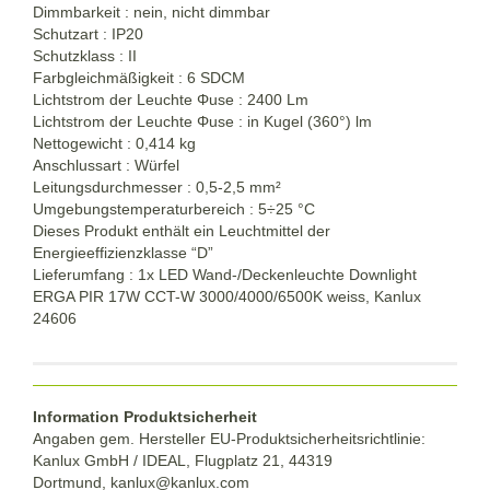
Dimmbarkeit : nein, nicht dimmbar
Schutzart : IP20
Schutzklass : II
Farbgleichmäßigkeit : 6 SDCM
Lichtstrom der Leuchte Φuse : 2400 Lm
Lichtstrom der Leuchte Φuse : in Kugel (360°) lm
Nettogewicht : 0,414 kg
Anschlussart : Würfel
Leitungsdurchmesser : 0,5-2,5 mm²
Umgebungstemperaturbereich : 5÷25 °C
Dieses Produkt enthält ein Leuchtmittel der
Energieeffizienzklasse “D”
Lieferumfang : 1x LED Wand-/Deckenleuchte Downlight
ERGA PIR 17W CCT-W 3000/4000/6500K weiss, Kanlux
24606
Information Produktsicherheit
Angaben gem. Hersteller EU-Produktsicherheitsrichtlinie:
Kanlux GmbH / IDEAL, Flugplatz 21, 44319
Dortmund,
kanlux@kanlux.com