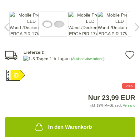
Lieferzeit:
A
1-5 Tagen
(Ausland abweichend)
d
A
D
M
G
-20%
Nur 23,99 EUR
inkl. 19% MwSt. zzgl.
Versand
In den Warenkorb