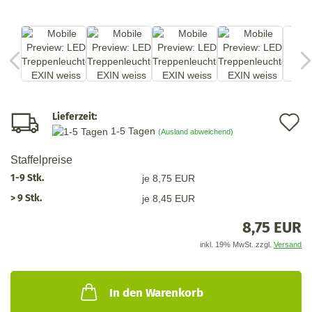
Lieferzeit:
A
1-5 Tagen
(Ausland abweichend)
d
Staffelpreise
M
1-9 Stk.
je 8,75 EUR
> 9 Stk.
je 8,45 EUR
8,75 EUR
inkl. 19% MwSt. zzgl.
Versand
In den Warenkorb