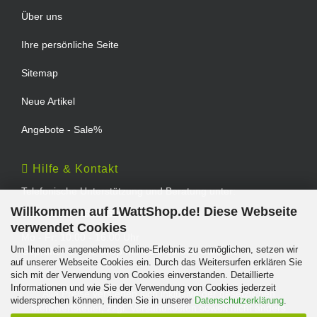
Über uns
Ihre persönliche Seite
Sitemap
Neue Artikel
Angebote - Sale%
Hilfe & Kontakt
Telefonische Unterstützung und Beratung unter:
Willkommen auf 1WattShop.de! Diese Webseite
TEL: 0202 - 29994539
verwendet Cookies
Mo - Fr: 10:00 - 16:00 Uhr
Um Ihnen ein angenehmes Online-Erlebnis zu ermöglichen, setzen wir
Geprüfter Online Shop mit Geld-zurück-Garantie.
auf unserer Webseite Cookies ein. Durch das Weitersurfen erklären Sie
sich mit der Verwendung von Cookies einverstanden. Detaillierte
Informationen und wie Sie der Verwendung von Cookies jederzeit
Alle Preise verstehen sich inklusive der gesetzlichen
widersprechen können, finden Sie in unserer
Datenschutzerklärung
.
Mehrwertsteuer, zzgl.
Versandkosten
soweit nicht anders