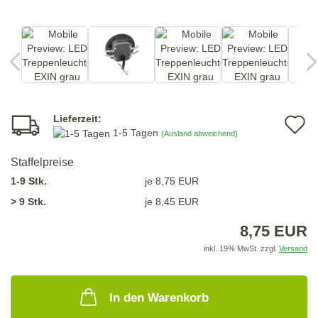
Lieferzeit:
A
1-5 Tagen
(Ausland abweichend)
d
Staffelpreise
M
1-9 Stk.
je 8,75 EUR
> 9 Stk.
je 8,45 EUR
8,75 EUR
inkl. 19% MwSt. zzgl.
Versand
In den Warenkorb