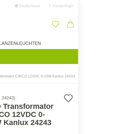
Deutschland
Kundenlogin
il
LANZENLEUCHTEN
ÜBER UNS
swort
sformator CIRCO 12VDC 0-15W Kanlux 24243
erstellen
Auf
:
24243
)
ort vergessen?
 Transformator
den
CO 12VDC 0-
Merkzettel
 Kanlux 24243