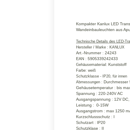
Kompakter Kanlux LED Transf
Wandeinbauleuchten aus Apus,
Technische Details des LED-Tra
Hersteller / Marke : KANLUX
Art.-Nrummer : 24243
EAN : 5905339242433
material: Kunststoff
Gehäuse
Farbe: weiß
Schutzklasse - IP20, für innen
Durchmesser
Abmessungen :
Gehäusetemperatur : bis ma
Spannung : 220-240V AC
Ausgangspannung : 12V DC,
Leistung : 0-15W
Ausgangstrom : max 1250 m
Kurzschlussschutz : I
Schutzart : IP20
Schutzklase : II