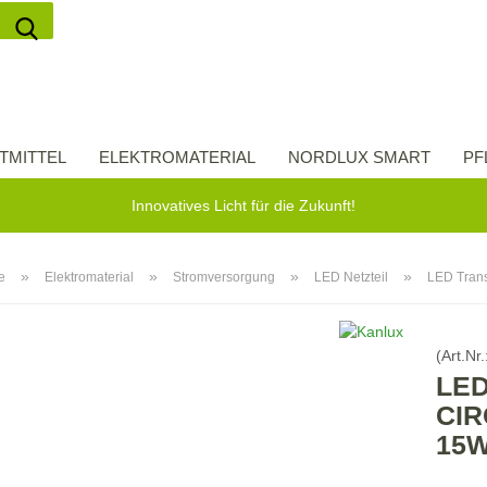
Suche...
Lieferland
E-Ma
TMITTEL
ELEKTROMATERIAL
NORDLUX SMART
PF
Pas
Innovatives Licht für die Zukunft!
»
»
»
»
e
Elektromaterial
Stromversorgung
LED Netzteil
LED Tran
Konto 
(Art.Nr.
Passw
LED
CIR
15W