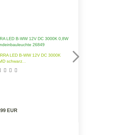
TERRA LED B-WW 12V DC 3000K
Treppeneinbauleu
MD schwarz...
0
,99 EUR