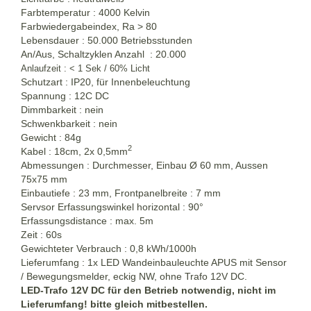
Farbtemperatur : 4000 Kelvin
Farbwiedergabeindex, Ra > 80
Lebensdauer : 50.000 Betriebsstunden
An/Aus, Schaltzyklen Anzahl : 20.000
Anlaufzeit : < 1 Sek / 60% Licht
Schutzart : IP20, für Innenbeleuchtung
Spannung : 12C DC
Dimmbarkeit : nein
Schwenkbarkeit : nein
Gewicht : 84g
2
Kabel : 18cm, 2x 0,5mm
Abmessungen : Durchmesser, Einbau Ø 60 mm, Aussen
75x75 mm
Einbautiefe : 23 mm, Frontpanelbreite : 7 mm
Servsor Erfassungswinkel horizontal : 90°
Erfassungsdistance : max. 5m
Zeit : 60s
Gewichteter Verbrauch : 0,8 kWh/1000h
Lieferumfang : 1x LED Wandeinbauleuchte APUS mit Sensor
/ Bewegungsmelder, eckig NW, ohne Trafo 12V DC.
LED-Trafo 12V DC für den Betrieb notwendig, nicht im
Lieferumfang! bitte gleich mitbestellen.