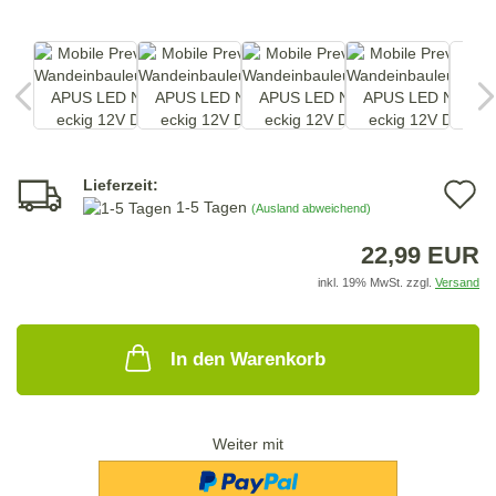
Lieferzeit:
A
1-5 Tagen
(Ausland abweichend)
d
22,99 EUR
M
inkl. 19% MwSt. zzgl.
Versand
In den Warenkorb
Weiter mit