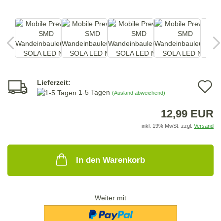
Lieferzeit:
A
1-5 Tagen
(Ausland abweichend)
d
12,99 EUR
M
inkl. 19% MwSt. zzgl.
Versand
In den Warenkorb
Weiter mit