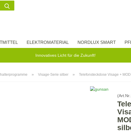
Suche...
Lieferland
E-Ma
TMITTEL
ELEKTROMATERIAL
NORDLUX SMART
PF
Pas
Innovatives Licht für die Zukunft!
»
»
halterprogramme
Visage-Serie silber
Telefonsteckdose Visage + MOD
Konto 
(Art.Nr.
Passw
Tel
Vis
MO
sil