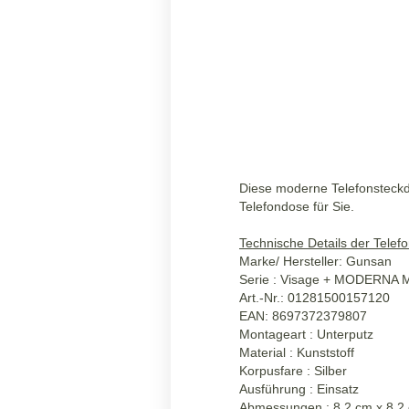
Diese moderne Telefonsteckd
Telefondose für Sie.
Technische Details der Telef
Marke/ Hersteller: Gunsan
Serie : Visage + MODERNA 
Art.-Nr.: 01281500157120
EAN: 8697372379807
Montageart : Unterputz
Material : Kunststoff
Korpusfare : Silber
Ausführung : Einsatz
Abmessungen : 8,2 cm x 8,2