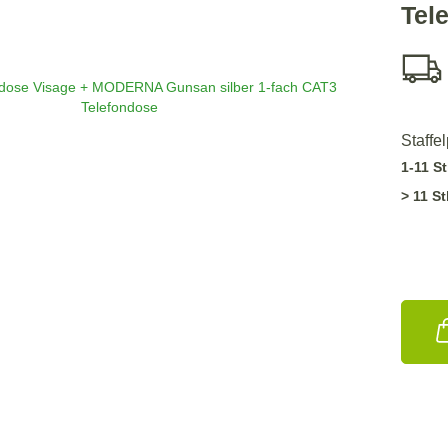
Tel
Staffe
1-11 St
> 11 St