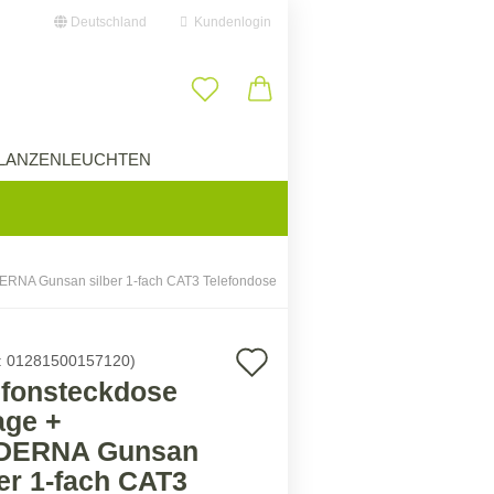
Deutschland
Kundenlogin
il
LANZENLEUCHTEN
ÜBER UNS
swort
ERNA Gunsan silber 1-fach CAT3 Telefondose
erstellen
Auf
:
01281500157120
)
ort vergessen?
efonsteckdose
den
age +
Merkzettel
DERNA Gunsan
ber 1-fach CAT3