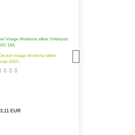
Deckel Visage Moderna silber
Gunsan Visage + M
putz 250V...
 3,11 EUR