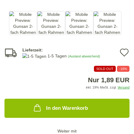
Lieferzeit:
A
1-5 Tagen
(Ausland abweichend)
d
SOLD OUT
-16%
M
Nur 1,89 EUR
inkl. 19% MwSt. zzgl.
Versand
In den Warenkorb
Weiter mit