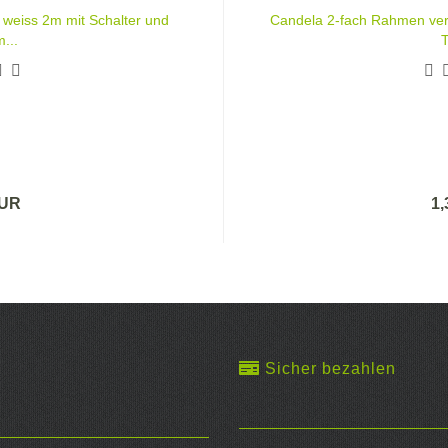
 weiss 2m mit Schalter und
Candela 2-fach Rahmen vert
...
T
EUR
1
Sicher bezahlen