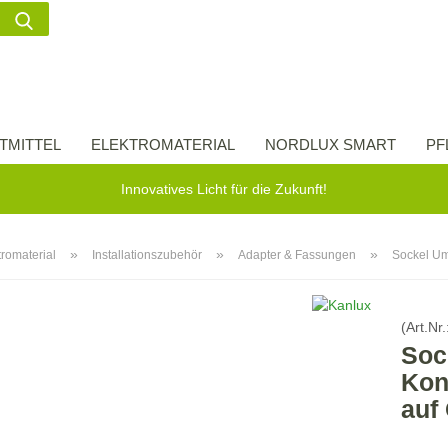
Suche...
Lieferland
E-Ma
TMITTEL
ELEKTROMATERIAL
NORDLUX SMART
PF
Pas
Innovatives Licht für die Zukunft!
»
»
»
tromaterial
Installationszubehör
Adapter & Fassungen
Sockel Um
Konto 
(Art.Nr.
Passw
Soc
Kon
auf