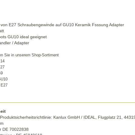
 von E27 Schraubengewinde auf GU10 Keramik Fsssung Adapter
att
ots GU10 ideal geeignet
ndler / Adapter
en Sie in unserem Shop-Sortiment
E14
E27
G9
GU10
 E27
eit
roduktsicherheitsrichtlinie:
Kanlux GmbH / IDEAL, Flugplatz 21, 4431
om
r DE
70022838