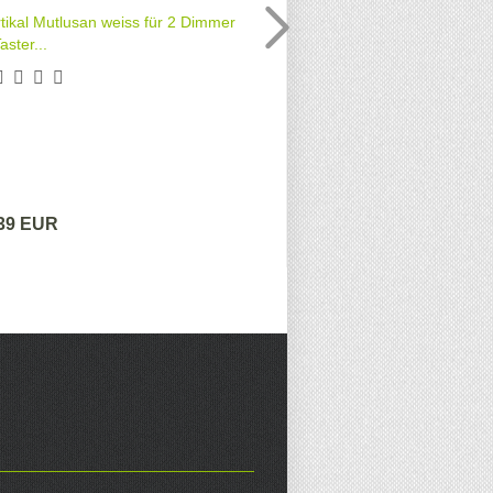
ikal Mutlusan weiss für 2 Dimmer
Lampenfassung E27 S
aster...
,39 EUR