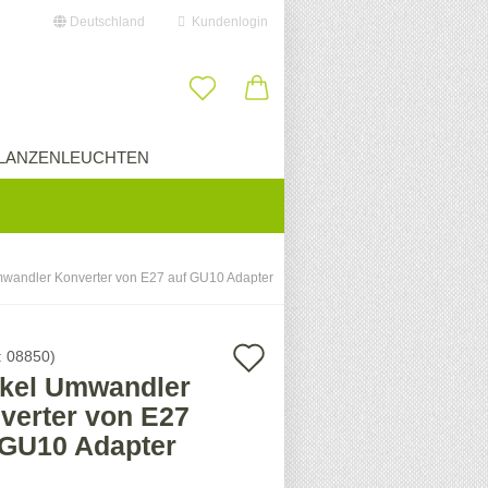
Deutschland
Kundenlogin
il
LANZENLEUCHTEN
ÜBER UNS
swort
wandler Konverter von E27 auf GU10 Adapter
erstellen
Auf
:
08850
)
ort vergessen?
kel Umwandler
den
verter von E27
Merkzettel
 GU10 Adapter