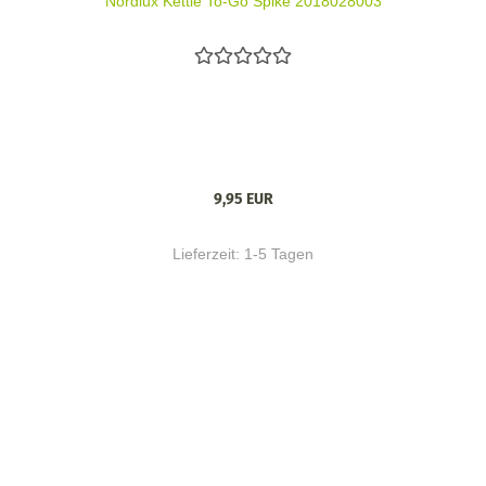
Nordlux Kettle To-Go Spike 2018028003
9,95 EUR
Lieferzeit:
1-5 Tagen