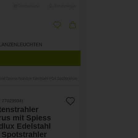
Deutschland
Kundenlogin
il
LANZENLEUCHTEN
ÜBER UNS
wort
 mit Spiess Nordlux Edelstahl P54 Spotstrahler
erstellen
Auf
:
77029934
)
ort vergessen?
tenstrahler
den
rus mit Spiess
Merkzettel
dlux Edelstahl
 Spotstrahler