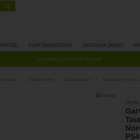
Suche...
Lieferland
E-Ma
TMITTEL
ELEKTROMATERIAL
NORDLUX SMART
PF
Pass
Innovatives Licht für die Zukunft!
»
»
»
Leuchten
Außenleuchten
Gartenleuchten
Gartenstrahler Taurus
Konto 
(Art.Nr.
Passw
Gar
Tau
Nor
P54