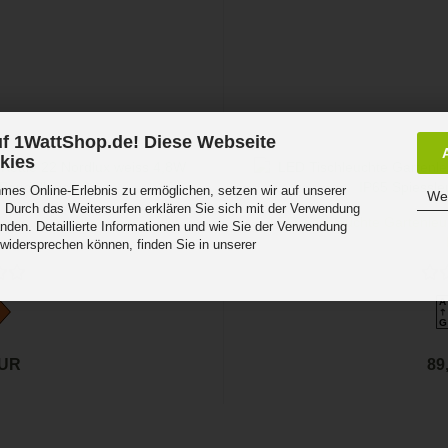
f 1WattShop.de! Diese Webseite
kies
es Online-Erlebnis zu ermöglichen, setzen wir auf unserer
Wei
 Durch das Weitersurfen erklären Sie sich mit der Verwendung
ettle 22 Nordlux weiss 4,8W
LED Tischleuchte Gartenleu
nden. Detaillierte Informationen und wie Sie der Verwendung
.
 widersprechen können, finden Sie in unserer
.
A
G
EUR
89