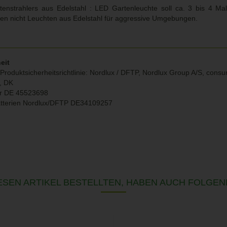
enstrahlers aus Edelstahl : LED Gartenleuchte soll ca. 3 bis 4 Ma
len nicht Leuchten aus Edelstahl für aggressive Umgebungen.
eit
Produktsicherheitsrichtlinie: Nordlux / DFTP, Nordlux Group A/S, con
g, DK
r DE 45523698
atterien Nordlux/DFTP DE34109257
SEN ARTIKEL BESTELLTEN, HABEN AUCH FOLGEN