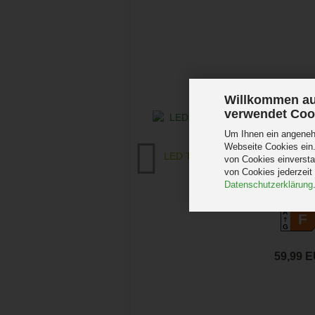
Willkommen au
verwendet Coo
Um Ihnen ein angenehm
Webseite Cookies ein.
LED Tischleuchte Gartenleuchte K
von Cookies einversta
IP65..
von Cookies jederzeit
Datenschutzerklärung
A
F
G
59,99 