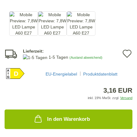
Lieferzeit:
A
1-5 Tagen
(Ausland abweichend)
d
A
D
M
EU-Energielabel
Produktdatenblatt
G
3,16 EUR
inkl. 19% MwSt. zzgl.
Versand
In den Warenkorb