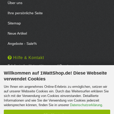
Über uns
Ihre persönliche Seite
Sitemap
Neue Artikel
Angebote - Sale%
Hilfe & Kontakt
Telefonische Unterstützung und Beratung unter:
Willkommen auf 1WattShop.de! Diese Webseite
TEL: 0202 - 29994539
verwendet Cookies
Mo - Fr: 10:00 - 16:00 Uhr
Um Ihnen ein angenehmes Online-Erlebnis zu ermöglichen, setzen wir
Geprüfter Online Shop mit Geld-zurück-Garantie.
auf unserer Webseite Cookies ein. Durch das Weitersurfen erklären Sie
sich mit der Verwendung von Cookies einverstanden. Detaillierte
Informationen und wie Sie der Verwendung von Cookies jederzeit
Alle Preise verstehen sich inklusive der gesetzlichen
widersprechen können, finden Sie in unserer
Datenschutzerklärung
.
Mehrwertsteuer, zzgl.
Versandkosten
soweit nicht anders
gekennzeichnet.