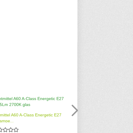
ittel A60 A-Class Energetic E27
LED Lampe A60 11W
ampe...
Fil