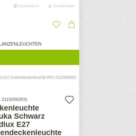
Deutschland
Kundenlogin
il
LANZENLEUCHTEN
ÜBER UNS
wort
ux E27 Außendeckenleuchte IP54 2115006003
erstellen
Auf
:
2115006003
)
ort vergessen?
kenleuchte
den
uka Schwarz
Merkzettel
dlux E27
endeckenleuchte