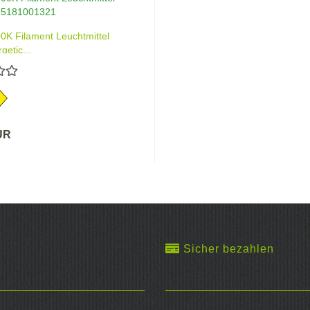
K Filament Leuchtmittel
etic...
UR
Sicher bezahlen