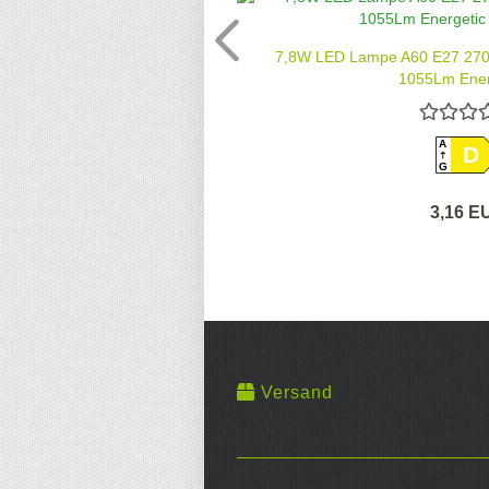
7,8W LED Lampe A60 E27 2700
1055Lm Energ
A
D
G
3,16 E
Versand