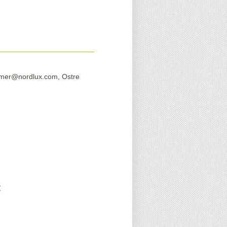
sumer@nordlux.com, Ostre
: