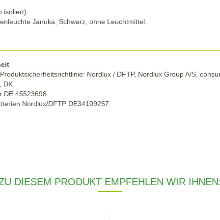
isoliert)
enleuchte Januka, Schwarz, ohne Leuchtmittel.
eit
Produktsicherheitsrichtlinie: Nordlux / DFTP, Nordlux Group A/S, con
g, DK
r DE 45523698
atterien Nordlux/DFTP DE34109257
ZU DIESEM PRODUKT EMPFEHLEN WIR IHNEN