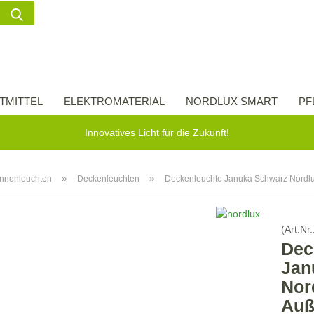
Suche...
Lieferland
E-Ma
TMITTEL
ELEKTROMATERIAL
NORDLUX SMART
PF
Pass
Innovatives Licht für die Zukunft!
»
»
Innenleuchten
Deckenleuchten
Deckenleuchte Januka Schwarz Nordl
Konto 
(Art.Nr.
Passw
Dec
Jan
Nor
Auß