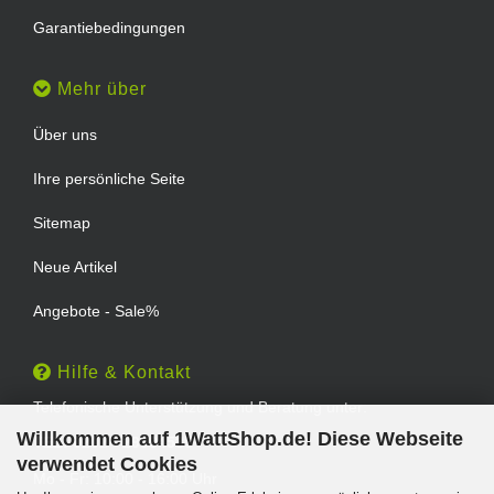
Garantiebedingungen
Mehr über
Über uns
Ihre persönliche Seite
Sitemap
Neue Artikel
Angebote - Sale%
Hilfe & Kontakt
Telefonische Unterstützung und Beratung unter:
Willkommen auf 1WattShop.de! Diese Webseite
TEL: 0202 - 29994539
verwendet Cookies
Mo - Fr: 10:00 - 16:00 Uhr