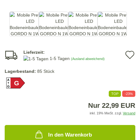
Lieferzeit:
A
1-5 Tagen
(Ausland abweichend)
d
Lagerbestand:
85
Stück
M
A
G
G
TOP
-23%
Nur 22,99 EUR
inkl. 19% MwSt. zzgl.
Versand
In den Warenkorb