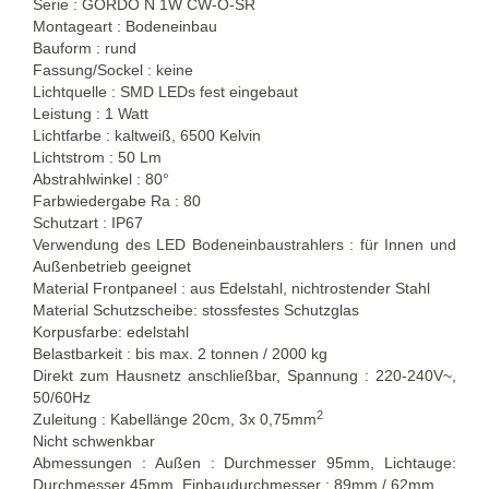
Serie : GORDO N 1W CW-O-SR
Montageart : Bodeneinbau
Bauform : rund
Fassung/Sockel : keine
Lichtquelle : SMD LEDs fest eingebaut
Leistung : 1 Watt
Lichtfarbe : kaltweiß, 6500 Kelvin
Lichtstrom : 50 Lm
Abstrahlwinkel : 80°
Farbwiedergabe Ra : 80
Schutzart : IP67
Verwendung des LED Bodeneinbaustrahlers : für Innen und
Außenbetrieb geeignet
Material Frontpaneel : aus Edelstahl, nichtrostender Stahl
Material Schutzscheibe: stossfestes Schutzglas
Korpusfarbe: edelstahl
Belastbarkeit : bis max. 2 tonnen / 2000 kg
Direkt zum Hausnetz anschließbar, Spannung : 220-240V~,
50/60Hz
2
Zuleitung : Kabellänge 20cm, 3x 0,75mm
Nicht schwenkbar
Abmessungen : Außen : Durchmesser 95mm, Lichtauge:
Durchmesser 45mm, Einbaudurchmesser : 89mm / 62mm