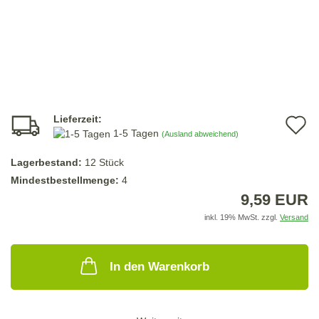
Lieferzeit:
A
1-5 Tagen
(Ausland abweichend)
d
Lagerbestand:
12
Stück
M
Mindestbestellmenge:
4
9,59 EUR
inkl. 19% MwSt. zzgl.
Versand
In den Warenkorb