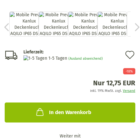
Lieferzeit:
A
1-5 Tagen
(Ausland abweichend)
d
-18%
M
Nur 12,75 EUR
inkl. 19% MwSt. zzgl.
Versand
In den Warenkorb
Weiter mit