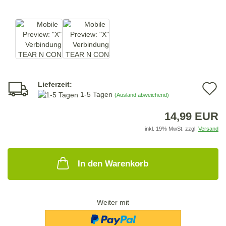
Lieferzeit:
A
1-5 Tagen
(Ausland abweichend)
d
14,99 EUR
M
inkl. 19% MwSt. zzgl.
Versand
In den Warenkorb
Weiter mit