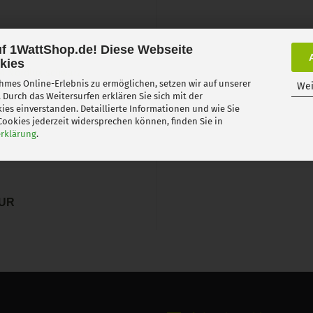
f 1WattShop.de! Diese Webseite
kies
1M Nordlux schwarz
mes Online-Erlebnis zu ermöglichen, setzen wir auf unserer
Wei
system...
 Durch das Weitersurfen erklären Sie sich mit der
es einverstanden. Detaillierte Informationen und wie Sie
ookies jederzeit widersprechen können, finden Sie in
rklärung
.
EUR