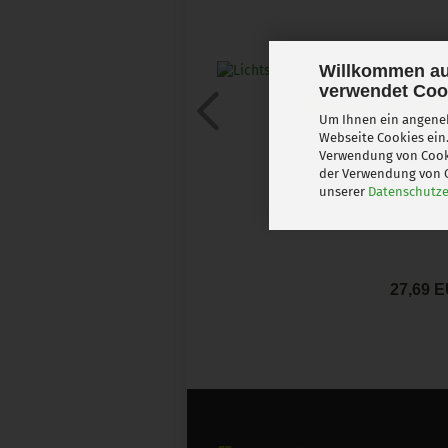
Willkommen au
verwendet Coo
Lichtschiene Link Rail 
Um Ihnen ein angeneh
Lichtschienen
Webseite Cookies ein.
Verwendung von Cooki
der Verwendung von C
unserer
Datenschutze
27,69 