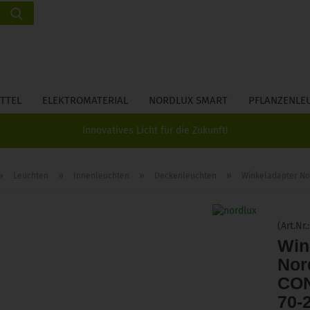
Suche...
Lieferland
E-Ma
TTEL
ELEKTROMATERIAL
NORDLUX SMART
PFLANZENLE
Pass
Innovatives Licht für die Zukunft!
»
»
»
»
Leuchten
Innenleuchten
Deckenleuchten
Winkeladapter No
Konto 
(Art.Nr.
Passw
Win
Nor
CON
70-