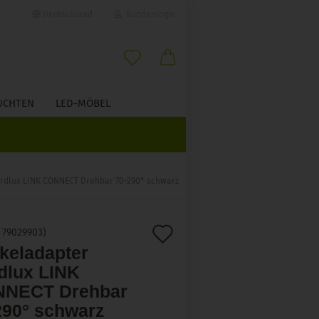
Deutschland
Kundenlogin
il
UCHTEN
LED-MÖBEL
wort
ÜBER UNS
rdlux LINK CONNECT Drehbar 70-290° schwarz
erstellen
Auf
:
79029903
)
ort vergessen?
keladapter
den
dlux LINK
Merkzettel
NECT Drehbar
290° schwarz