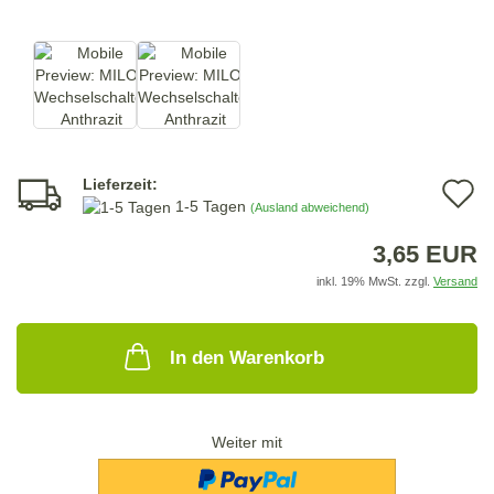
Lieferzeit:
A
1-5 Tagen
(Ausland abweichend)
d
3,65 EUR
M
inkl. 19% MwSt. zzgl.
Versand
In den Warenkorb
Weiter mit