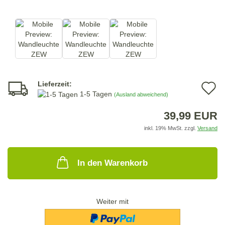
Lieferzeit:
A
1-5 Tagen
(Ausland abweichend)
d
39,99 EUR
M
inkl. 19% MwSt. zzgl.
Versand
In den Warenkorb
Weiter mit