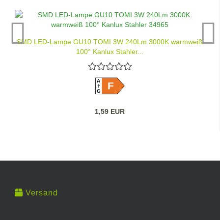
SMD LED-Lampe GU10 TOMI 3W 240Lm 3000K warmweiß
100° Kanlux Stahler...
A
F
G
1,59 EUR
Versand