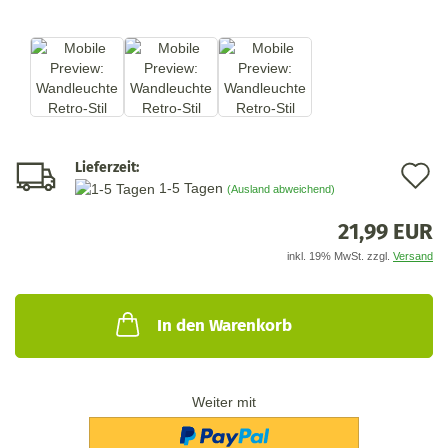
Lieferzeit:
A
1-5 Tagen
(Ausland abweichend)
d
21,99 EUR
M
inkl. 19% MwSt. zzgl.
Versand
In den Warenkorb
Weiter mit