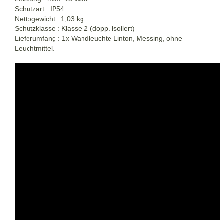
Schutzart : IP54
Nettogewicht : 1,03 kg
Schutzklasse : Klasse 2 (dopp. isoliert)
Lieferumfang : 1x Wandleuchte Linton, Messing, ohne
Leuchtmittel.