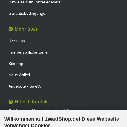
Hinweise zum Batteriegesetz
Garantiebedingungen
Mehr über
Über uns
Ihre persönliche Seite
Sitemap
Neue Artikel
Angebote - Sale%
Hilfe & Kontakt
Telefonische Unterstützung und Beratung unter:
Willkommen auf 1WattShop.de! Diese Webseite
TEL: 0202 - 29994539
verwendet Cookies