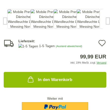
Lieferzeit:
A
1-5 Tagen
(Ausland abweichend)
d
99,99 EUR
M
inkl. 19% MwSt. zzgl.
Versand
In den Warenkorb
Weiter mit