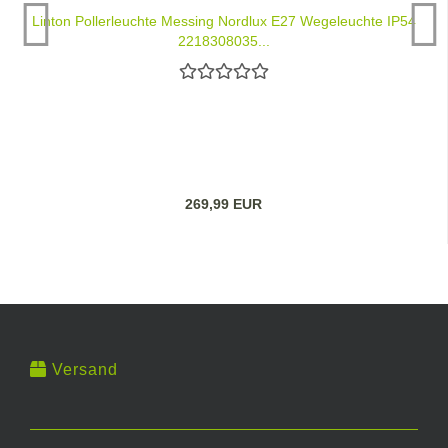
Linton Pollerleuchte Messing Nordlux E27 Wegeleuchte IP54
2218308035...
269,99 EUR
Versand