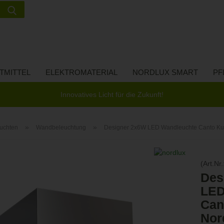
Suche...
Lieferland
E-Ma
TMITTEL
ELEKTROMATERIAL
NORDLUX SMART
PF
Pass
Innovatives Licht für die Zukunft!
»
»
uchten
Wandbeleuchtung
Designer 2x6W LED Wandleuchte Canto Kubi 2
Konto 
(Art.Nr.
Passw
Des
LED
Can
Nor