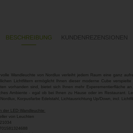
BESCHREIBUNG
KUNDENREZENSIONEN
rvolle Wandleuchte von Nordlux verleiht jedem Raum eine ganz auf
dlichen Lichtfiltern ermöglicht Ihnen dieser moderne Cube verspielt
iten vorhanden sind, bietet sich Ihnen mehr Experementierfläche an.
sches Ambiente - egal ob bei Ihnen zu Hause oder im Restaurant. Le
rdlux, Korpusfarbe Edelstahl, Lichtausrichtung Up/Down, incl. Lichtfil
en der LED-Wandleuchte:
eller von Leuchten
7521034
5701581324688