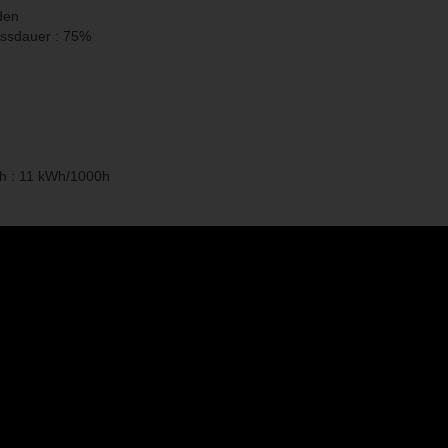
den
bssdauer : 75%
h : 11 kWh/1000h