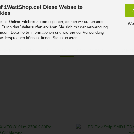
atterien Nordlux/DFTP DE34109257
f 1WattShop.de! Diese Webseite
kies
es Online-Erlebnis zu ermöglichen, setzen wir auf unserer
Wei
 Durch das Weitersurfen erklären Sie sich mit der Verwendung
nden. Detaillierte Informationen und wie Sie der Verwendung
 widersprechen können, finden Sie in unserer
.
SEN ARTIKEL BESTELLTEN, HABEN AUCH FOLGEN