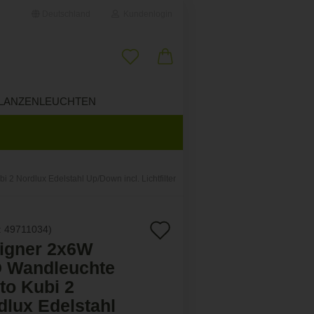
Deutschland
Kundenlogin
il
LANZENLEUCHTEN
ÜBER UNS
wort
 Nordlux Edelstahl Up/Down incl. Lichtfilter
erstellen
Auf
:
49711034
)
ort vergessen?
igner 2x6W
den
 Wandleuchte
Merkzettel
to Kubi 2
dlux Edelstahl