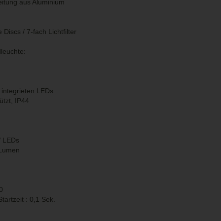
eitung aus Aluminium
Discs / 7-fach Lichtfilter
euchte:
integrieten LEDs.
ützt, IP44
W LEDs
0 Lumen
0
artzeit : 0,1 Sek.