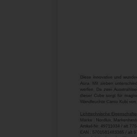
Diese innovative und wunde
Aura. Mit sieben unterschie
werfen. Da zwei Ausstrahlse
dieser Cube sorgt für magi
Wandleuchte Canto Kubi von No
Lichttechnische Eigenschaft
Marke : Nordlux, Markenhest
Artikel-Nr: 49711034 / alt 7
EAN : 5701581483385 / alt 