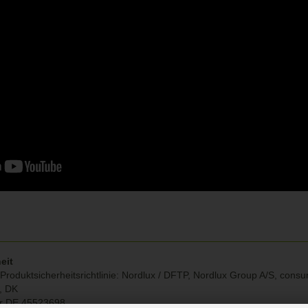
eit
Produktsicherheitsrichtlinie: Nordlux / DFTP, Nordlux Group A/S, con
g, DK
r DE 45523698