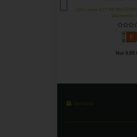
LED Lampe E27 9W BIOLEDEX
Warmweiss =
A
F
G
Nur 0,95
Versand