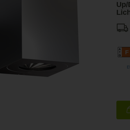
Up/
Lich
A
F
G
E