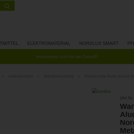
Suche...
Lieferland
E-Ma
TMITTEL
ELEKTROMATERIAL
NORDLUX SMART
PF
Pass
Innovatives Licht für die Zukunft!
»
»
»
Außenleuchten
Wandbeleuchtung
Wandleuchte Aludra double N
Konto 
(Art.Nr.
Passw
Wan
Alu
Nor
Met