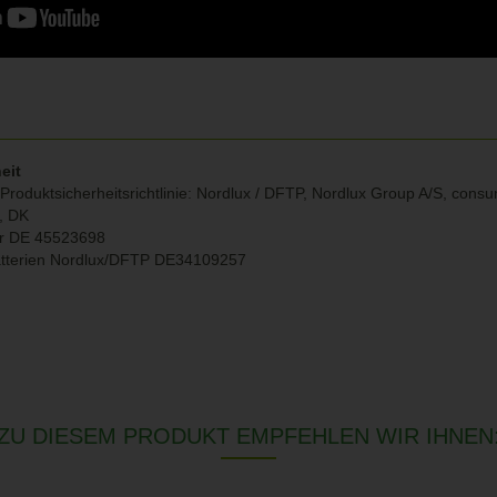
eit
Produktsicherheitsrichtlinie: Nordlux / DFTP, Nordlux Group A/S, con
g, DK
r DE 45523698
atterien Nordlux/DFTP DE34109257
ZU DIESEM PRODUKT EMPFEHLEN WIR IHNEN