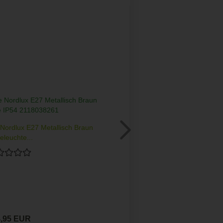
 Nordlux E27 Metallisch Braun
Deckenleuchte Al
leuchte...
4,95 EUR