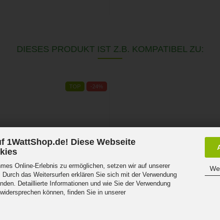
DIESES PRODUKT IST Z.B. KOMPATIBEL ZU:
TOP
-24%
f 1WattShop.de! Diese Webseite
kies
es Online-Erlebnis zu ermöglichen, setzen wir auf unserer
Wei
 Durch das Weitersurfen erklären Sie sich mit der Verwendung
nden. Detaillierte Informationen und wie Sie der Verwendung
 widersprechen können, finden Sie in unserer
ent 5,9W 860Lm Energetic
.
el...