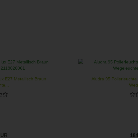
lux E27 Metallisch Braun
Aludra 95 Pollerleuchte
te...
Wege
EUR
18