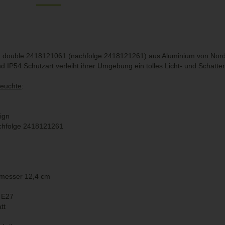
double 2418121061 (nachfolge 2418121261) aus Aluminium von Nordlu
d IP54 Schutzart verleiht ihrer Umgebung ein tolles Licht- und Schatten
leuchte
:
ign
achfolge 2418121261
messer 12,4 cm
 E27
tt