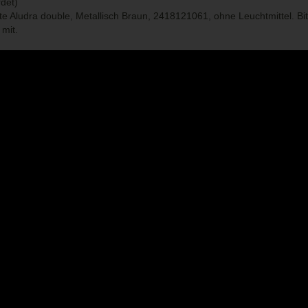
rdet)
 Aludra double, Metallisch Braun, 2418121061, ohne Leuchtmittel. Bitte
mit.