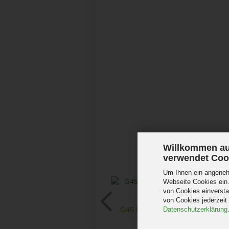
Willkommen au
verwendet Coo
Um Ihnen ein angenehm
Webseite Cookies ein.
von Cookies einversta
von Cookies jederzeit
G45 LED Lampe E27 4000K Filam
Datenschutzerklärung
Leuchtmitt