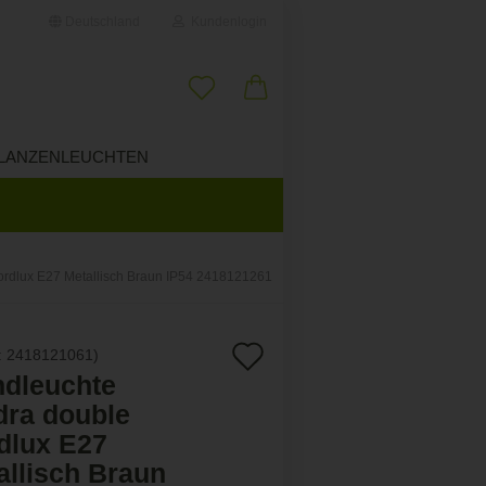
Deutschland
Kundenlogin
il
LANZENLEUCHTEN
ÜBER UNS
wort
ordlux E27 Metallisch Braun IP54 2418121261
erstellen
Auf
:
2418121061
)
ort vergessen?
dleuchte
den
dra double
Merkzettel
dlux E27
allisch Braun