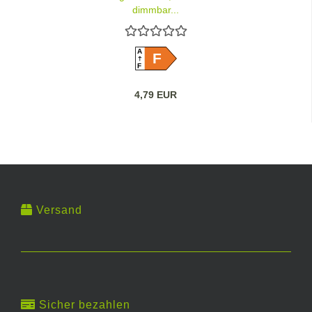
dimmbar...
A
F
F
4,79 EUR
Versand
Sicher bezahlen