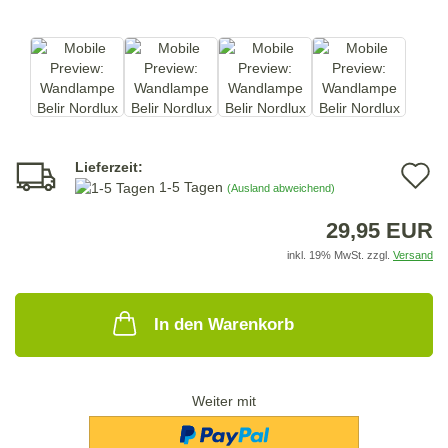
Lieferzeit:
A
1-5 Tagen
(Ausland abweichend)
d
29,95 EUR
M
inkl. 19% MwSt. zzgl.
Versand
In den Warenkorb
Weiter mit