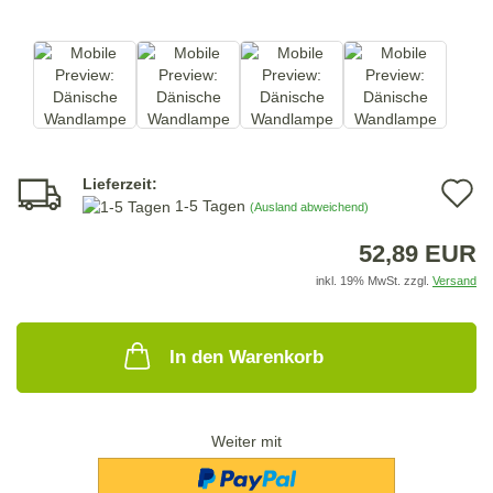
Lieferzeit:
A
1-5 Tagen
(Ausland abweichend)
d
52,89 EUR
M
inkl. 19% MwSt. zzgl.
Versand
In den Warenkorb
Weiter mit