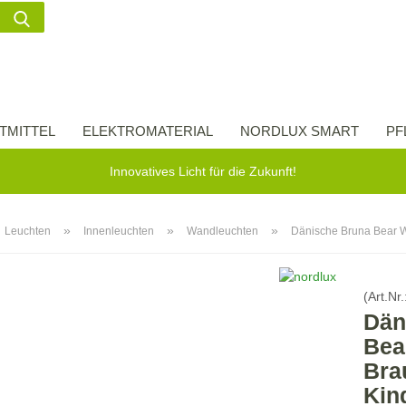
Suche...
Lieferland
E-Ma
TMITTEL
ELEKTROMATERIAL
NORDLUX SMART
PF
Pass
Innovatives Licht für die Zukunft!
»
»
»
Leuchten
Innenleuchten
Wandleuchten
Dänische Bruna Bear W
Konto 
(Art.Nr.
Passw
Dän
Bea
Bra
Kin