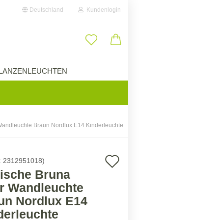
Deutschland
Kundenlogin
il
LANZENLEUCHTEN
ÜBER UNS
wort
andleuchte Braun Nordlux E14 Kinderleuchte
erstellen
Auf
:
2312951018
)
ort vergessen?
ische Bruna
den
r Wandleuchte
Merkzettel
un Nordlux E14
derleuchte