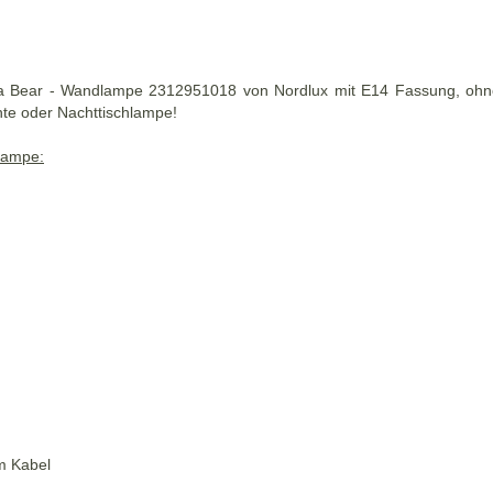
 Bear - Wandlampe 2312951018 von Nordlux mit E14 Fassung, ohne L
hte oder Nachttischlampe!
lampe:
em Kabel