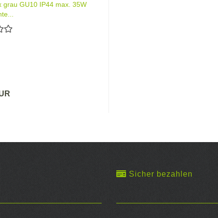
ux grau GU10 IP44 max. 35W
te...
EUR
Sicher bezahlen