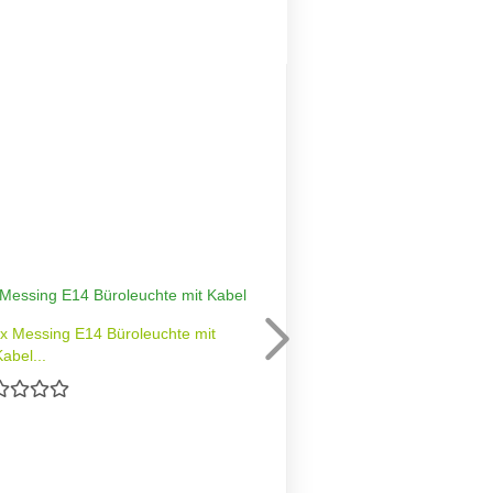
ux Messing E14 Büroleuchte mit
Pendelleuchte E
abel...