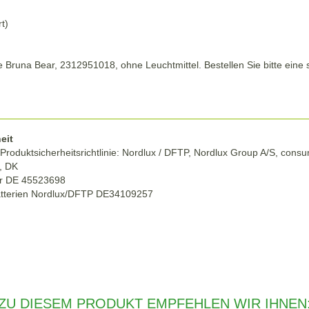
rt)
 Bruna Bear, 2312951018, ohne Leuchtmittel. Bestellen Sie bitte ei
eit
Produktsicherheitsrichtlinie: Nordlux / DFTP, Nordlux Group A/S, con
g, DK
r DE 45523698
atterien Nordlux/DFTP DE34109257
ZU DIESEM PRODUKT EMPFEHLEN WIR IHNEN