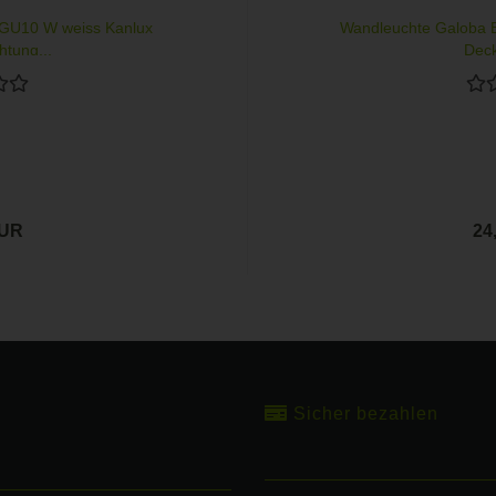
xGU10 W weiss Kanlux
Wandleuchte Galoba 
tung...
Deck
EUR
24
Sicher bezahlen