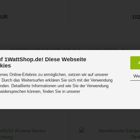
EUR
10
DIESES PRODUKT IST Z.B. KOMPATIBEL ZU:
f 1WattShop.de! Diese Webseite
kies
es Online-Erlebnis zu ermöglichen, setzen wir auf unserer
Wei
 Durch das Weitersurfen erklären Sie sich mit der Verwendung
nden. Detaillierte Informationen und wie Sie der Verwendung
 widersprechen können, finden Sie in unserer
.