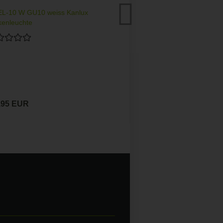
EL-10 W GU10 weiss Kanlux
Hängeleuchte 
enleuchte
,95 EUR