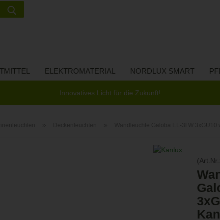
Suche...
Lieferland
E-Ma
TMITTEL
ELEKTROMATERIAL
NORDLUX SMART
PF
Pass
Innovatives Licht für die Zukunft!
»
»
nnenleuchten
Deckenleuchten
Wandleuchte Galoba EL-3I W 3xGU10 
Konto 
(Art.Nr.
Passw
Wan
Gal
3xG
Kan