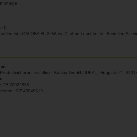
nmontage
e I)
andleuchte GALOBA EL-3I W, weiß, ohne Leuchtmittel. Bestellen Sie 
eit
roduktsicherheitsrichtlinie:
Kanlux GmbH / IDEAL, Flugplatz 21, 4431
om
r DE
70022838
tterien : DE 45049619