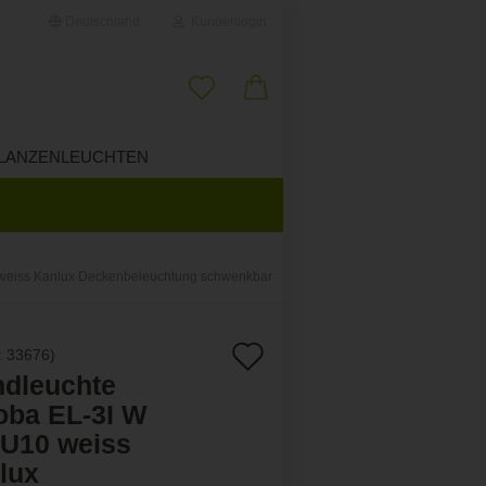
Deutschland
Kundenlogin
il
LANZENLEUCHTEN
ÜBER UNS
wort
weiss Kanlux Deckenbeleuchtung schwenkbar
erstellen
Auf
:
33676
)
ort vergessen?
dleuchte
den
oba EL-3I W
Merkzettel
U10 weiss
lux