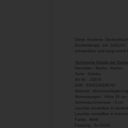
Diese moderne Deckenleuch
Deckenlampe mit 3xGU10 br
schwenkbar und sorgt somit f
Technische Details der Deck
Hersteller / Marke : Kanlux
Serie : Galoba
Art-Nr. : 33676
EAN :
5905339336767
Material : Aluminiumlegierun
Abmessungen : Höhe 15 cm x
Schirmdurchmesser : 9 cm
Leuchte verstellbar in vertika
Leuchte verstellbar in horizo
Farbe : Weiß
Fassung : 3x GU10