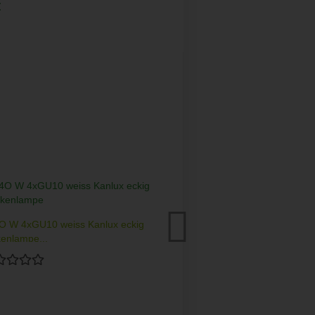
:
O W 4xGU10 weiss Kanlux eckig
Wandlampe Galoba W
enlampe...