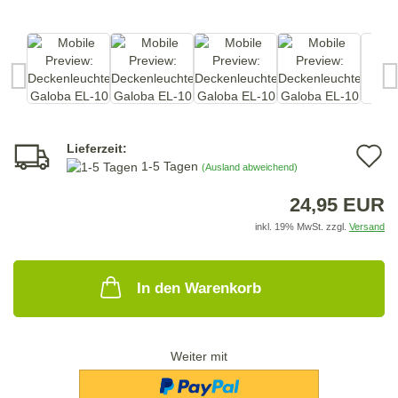
Lieferzeit:
A
1-5 Tagen
(Ausland abweichend)
d
24,95 EUR
M
inkl. 19% MwSt. zzgl.
Versand
In den Warenkorb
Weiter mit