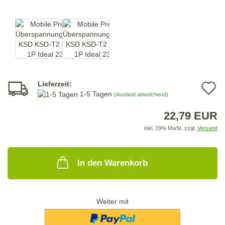
Lieferzeit:
A
1-5 Tagen
(Ausland abweichend)
d
22,79 EUR
M
inkl. 19% MwSt. zzgl.
Versand
In den Warenkorb
Weiter mit