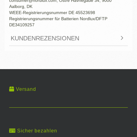
consumer@nordlux.com, Ostre Havnegade 34, 9000
Aalborg, DK
WEEE-Registrierungsnummer DE 45523698
Registrierungsnummer für Batterien Nordlux/DFTP
DE34109257
KUNDENREZENSIONEN
Versand
Sicher bezahlen