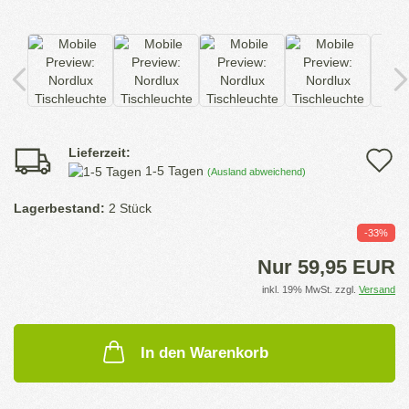
Lieferzeit:
A
1-5 Tagen
(Ausland abweichend)
d
Lagerbestand:
2
Stück
M
-33%
Nur 59,95 EUR
inkl. 19% MwSt. zzgl.
Versand
In den Warenkorb