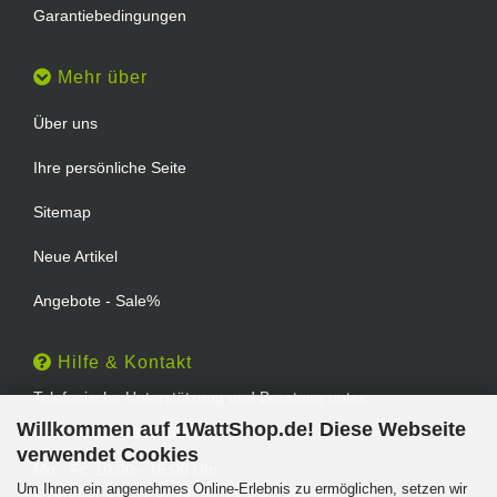
Garantiebedingungen
Mehr über
Über uns
Ihre persönliche Seite
Sitemap
Neue Artikel
Angebote - Sale%
Hilfe & Kontakt
Telefonische Unterstützung und Beratung unter:
Willkommen auf 1WattShop.de! Diese Webseite
TEL: 0202 - 29994539
verwendet Cookies
Mo - Fr: 10:00 - 16:00 Uhr
Um Ihnen ein angenehmes Online-Erlebnis zu ermöglichen, setzen wir
Geprüfter Online Shop mit Geld-zurück-Garantie.