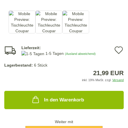
Lieferzeit:
A
1-5 Tagen
(Ausland abweichend)
d
Lagerbestand:
6
Stück
M
21,99 EUR
inkl. 19% MwSt. zzgl.
Versand
In den Warenkorb
Weiter mit