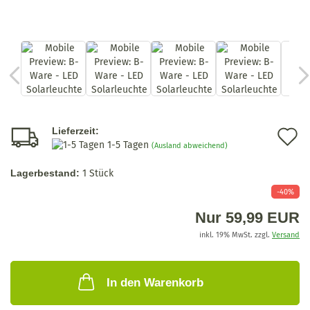
A
Lieferzeit:
1-5 Tagen
(Ausland abweichend)
d
Lagerbestand:
1
Stück
M
-40%
Nur 59,99 EUR
inkl. 19% MwSt. zzgl.
Versand
In den Warenkorb