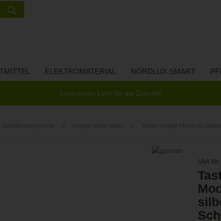
Suche...
Lieferland
E-Ma
TMITTEL
ELEKTROMATERIAL
NORDLUX SMART
PF
Pass
Innovatives Licht für die Zukunft!
»
»
Schalterprogramme
Visage-Serie silber
Taster Visage Moderna Gunsa
Konto 
(Art.Nr.
Passw
Tas
Mod
silb
Sch