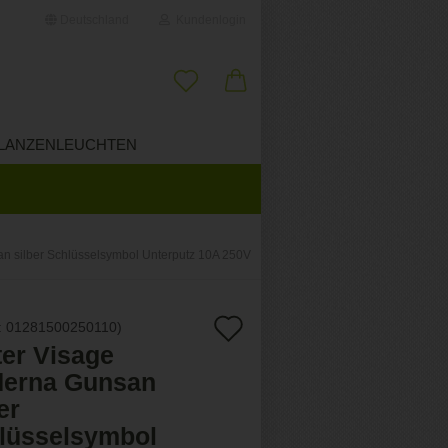
Deutschland
Kundenlogin
il
LANZENLEUCHTEN
ÜBER UNS
wort
n silber Schlüsselsymbol Unterputz 10A 250V
erstellen
Auf
:
01281500250110
)
ort vergessen?
ter Visage
den
erna Gunsan
Merkzettel
er
lüsselsymbol