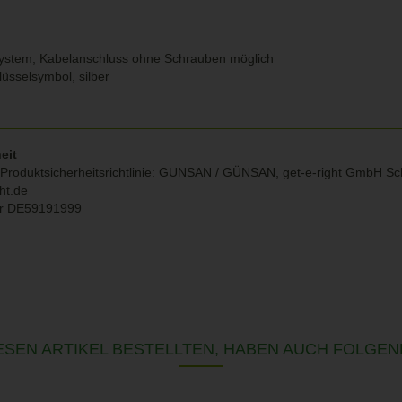
ystem, Kabelanschluss ohne Schrauben möglich
lüsselsymbol, silber
eit
Produktsicherheitsrichtlinie: GUNSAN / GÜNSAN, get-e-right GmbH Sc
ht.de
r DE59191999
SEN ARTIKEL BESTELLTEN, HABEN AUCH FOLGEN