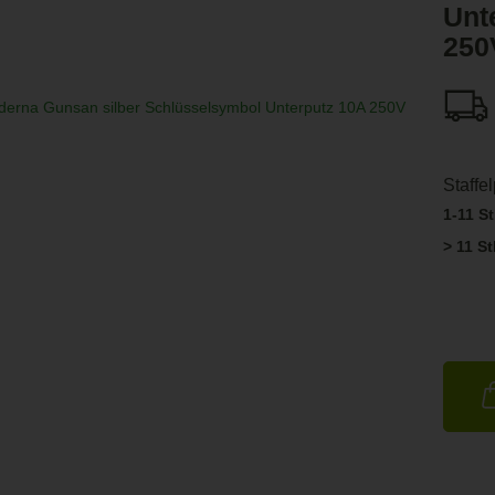
Unt
250
Staffe
1-11 St
> 11 St