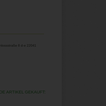
hlossstraße 8 d-e 22041
DE ARTIKEL GEKAUFT: