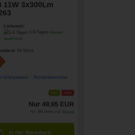
4 11W 3x300Lm
263
Lieferzeit:
1-5 Tagen
(Ausland
abweichend)
estand:
41
Stück
U-Energielabel
Produktdatenblatt
TOP
-37%
Nur 49,95 EUR
inkl. 19% MwSt. zzgl.
Versand
In den Warenkorb