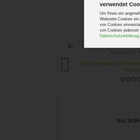
verwendet Coo
Um Ihnen ein angenehm
Webseite Cookies ein.
von Cookies einversta
von Cookies jederzeit
Datenschutzerklärung
Nordlux Hängeleuchte Pendell
Schwarz
Nur 39,9