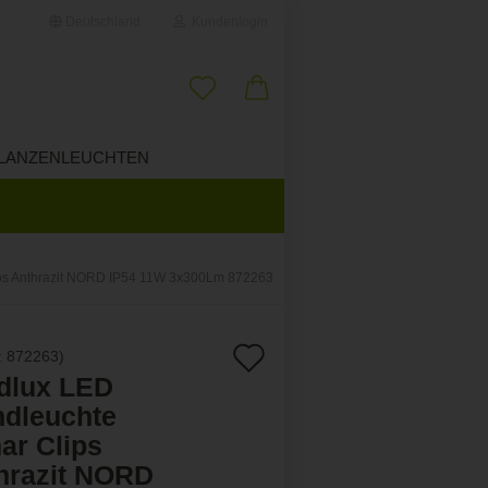
Deutschland
Kundenlogin
il
LANZENLEUCHTEN
ÜBER UNS
wort
ps Anthrazit NORD IP54 11W 3x300Lm 872263
erstellen
Auf
:
872263
)
ort vergessen?
dlux LED
den
dleuchte
Merkzettel
ar Clips
hrazit NORD