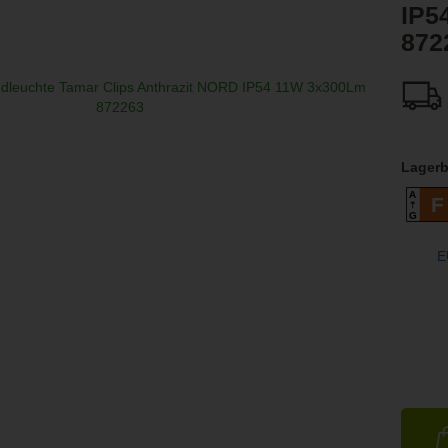
IP5
872
Lagerb
A
F
G
E