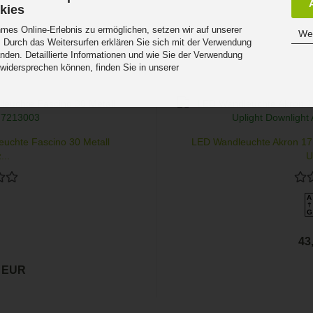
kies
es Online-Erlebnis zu ermöglichen, setzen wir auf unserer
Wei
 Durch das Weitersurfen erklären Sie sich mit der Verwendung
nden. Detaillierte Informationen und wie Sie der Verwendung
 widersprechen können, finden Sie in unserer
.
euchte Fascino 30 Metall
LED Wandleuchte Akron 17
...
U
A
G
43
9 EUR