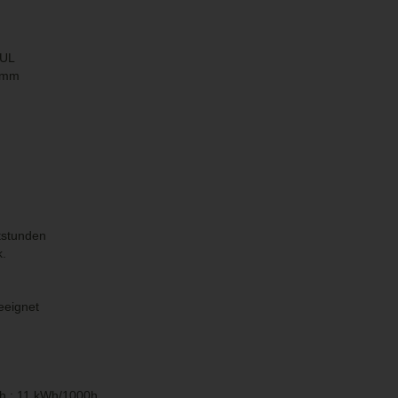
DUL
 mm
tstunden
k.
eeignet
h : 11 kWh/1000h