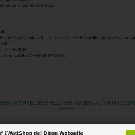
e Tamar Clips Wall Anthrazit
eit
Produktsicherheitsrichtlinie: Nordlux / DFTP, Nordlux Group A/S, con
g, DK
r DE 45523698
atterien Nordlux/DFTP DE34109257
SEN ARTIKEL BESTELLTEN, HABEN AUCH FOLGEN
f 1WattShop.de! Diese Webseite