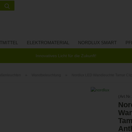
Suche...
Lieferland
E-Ma
TMITTEL
ELEKTROMATERIAL
NORDLUX SMART
PF
Pass
Innovatives Licht für die Zukunft!
»
»
ußenleuchten
Wandbeleuchtung
Nordlux LED Wandleuchte Tamar Cli
Konto 
(Art.Nr.
Passw
Nor
Wan
Tam
Ant