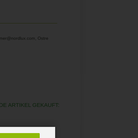
sumer@nordlux.com, Ostre
DE ARTIKEL GEKAUFT: