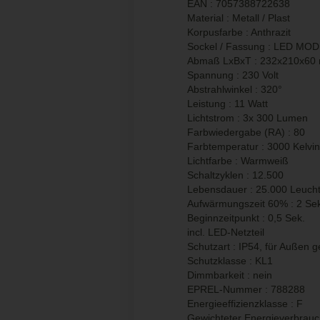
EAN : 7057388722638
Material : Metall / Plast
Korpusfarbe : Anthrazit
Sockel / Fassung : LED MO
Abmaß LxBxT : 232x210x60
Spannung : 230 Volt
Abstrahlwinkel : 320°
Leistung : 11 Watt
Lichtstrom : 3x 300 Lumen
Farbwiedergabe (RA) : 80
Farbtemperatur : 3000 Kelvin
Lichtfarbe : Warmweiß
Schaltzyklen : 12.500
Lebensdauer : 25.000 Leuch
Aufwärmungszeit 60% : 2 Se
Beginnzeitpunkt : 0,5 Sek.
incl. LED-Netzteil
Schutzart : IP54, für Außen g
Schutzklasse : KL1
Dimmbarkeit : nein
EPREL-Nummer : 788288
Energieeffizienzklasse : F
Gewichteter Energieverbrauc