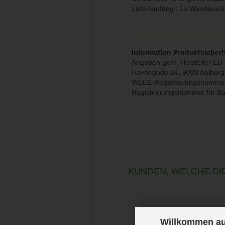
Lieferumfang : 1x Wandleucht
Information Produktsicherh
Angaben gem. Hersteller EU-
Havnegade 34, 9000 Aalbor
WEEE-Registrierungsnumme
Registrierungsnummer für B
KUNDEN, WELCHE DIE
Willkommen au