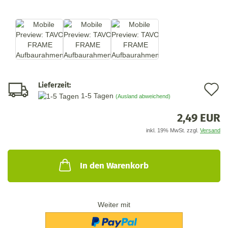
Lieferzeit:
A
1-5 Tagen
(Ausland abweichend)
d
2,49 EUR
M
inkl. 19% MwSt. zzgl.
Versand
In den Warenkorb
Weiter mit