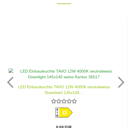
LED Einbauleuchte TAVO 12W 4000K neutralweiss
Downlight 145x145...
A
D
G
8,69 EUR